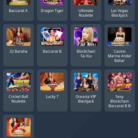
Baccarat A
Dragon Tiger
Ultimate
Las Vegas
Roulette
Blackjack
32 Baraha
Baccarat B
Blockchain
Casino
Tai Xiu
Marina Andar
Bahar
Cricket Ball
Lucky 7
Oceania VIP
Sexy
Roulette
Blackjack
Blockchain
Baccarat B B