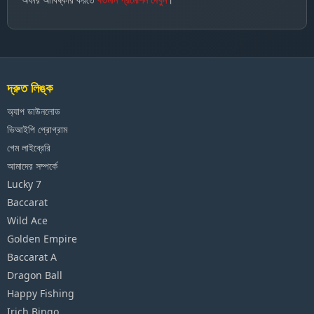
দ্রুত লিঙ্ক
অ্যাপ ডাউনলোড
ভিআইপি প্রোগ্রাম
গেম লাইব্রেরি
আমাদের সম্পর্কে
Lucky 7
Baccarat
Wild Ace
Golden Empire
Baccarat A
Dragon Ball
Happy Fishing
Irich Bingo