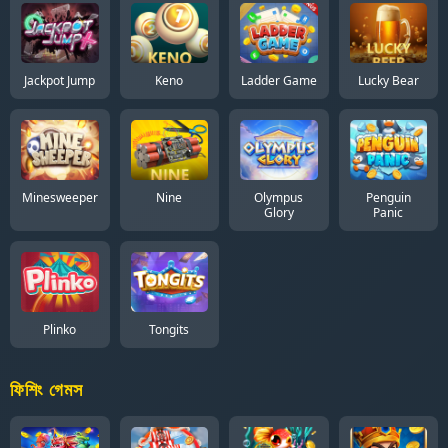
Jackpot Jump
Keno
Ladder Game
Lucky Bear
Minesweeper
Nine
Olympus
Penguin
Glory
Panic
Plinko
Tongits
ফিশিং গেমস