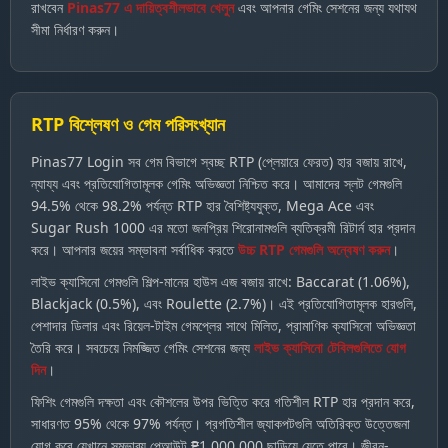
রাখবেন
Pinas77 এ দায়িত্বশীলভাবে খেলুন
এবং আপনার গেমিং সেশনের জন্য যথাযথ
সীমা নির্ধারণ করুন।
RTP বিশ্লেষণ ও গেম পরিসংখ্যান
Pinas77 Login সব গেম বিভাগে স্বচ্ছ RTP (প্লেয়ারে ফেরত) হার বজায় রাখে,
ন্যায্য এবং প্রতিযোগিতামূলক গেমিং অভিজ্ঞতা নিশ্চিত করে। আমাদের স্লট গেমগুলি
94.5% থেকে 98.2% পর্যন্ত RTP হার বৈশিষ্ট্যযুক্ত, Mega Ace এবং
Sugar Rush 1000 এর মতো জনপ্রিয় শিরোনামগুলি ব্যতিক্রমী রিটার্ন হার প্রদান
করে। আপনার জয়ের সম্ভাবনা সর্বাধিক করতে
উচ্চ RTP গেমগুলি অন্বেষণ করুন
।
লাইভ ক্যাসিনো গেমগুলি শিল্প-মানের হাউস এজ বজায় রাখে: Baccarat (1.06%),
Blackjack (0.5%), এবং Roulette (2.7%)। এই প্রতিযোগিতামূলক হারগুলি,
পেশাদার ডিলার এবং রিয়েল-টাইম গেমপ্লের সাথে মিলিত, প্রামাণিক ক্যাসিনো অভিজ্ঞতা
তৈরি করে। সবচেয়ে নিমজ্জিত গেমিং সেশনের জন্য
লাইভ ক্যাসিনো টেবিলগুলিতে যোগ
দিন
।
ফিশিং গেমগুলি দক্ষতা এবং কৌশলের উপর ভিত্তি করে গতিশীল RTP হার প্রদান করে,
সাধারণত 95% থেকে 97% পর্যন্ত। প্রগতিশীল জ্যাকপটগুলি অতিরিক্ত উত্তেজনা
যোগ করে যেখানে সম্ভাব্য পেআউট ₱1,000,000 ছাড়িয়ে যেতে পারে। জীবন-