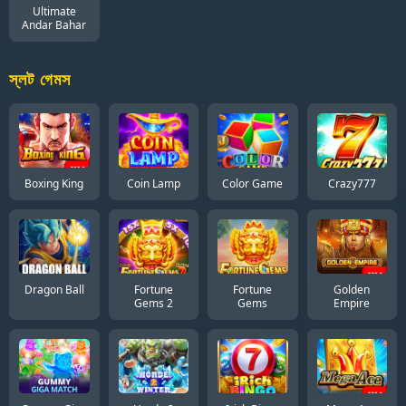
Ultimate
Andar Bahar
স্লট গেমস
Boxing King
Coin Lamp
Color Game
Crazy777
Dragon Ball
Fortune
Fortune
Golden
Gems 2
Gems
Empire