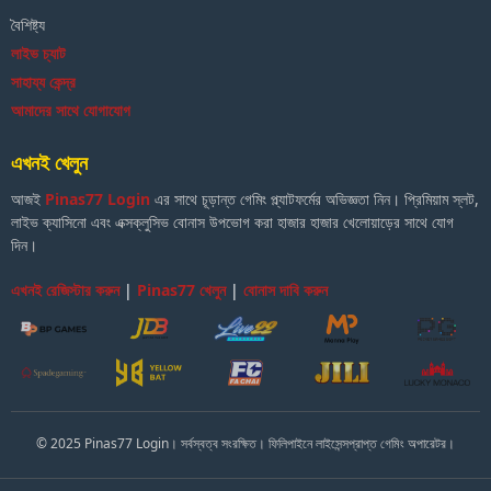
বৈশিষ্ট্য
লাইভ চ্যাট
সাহায্য কেন্দ্র
আমাদের সাথে যোগাযোগ
এখনই খেলুন
আজই
Pinas77 Login
এর সাথে চূড়ান্ত গেমিং প্ল্যাটফর্মের অভিজ্ঞতা নিন। প্রিমিয়াম স্লট,
লাইভ ক্যাসিনো এবং এক্সক্লুসিভ বোনাস উপভোগ করা হাজার হাজার খেলোয়াড়ের সাথে যোগ
দিন।
এখনই রেজিস্টার করুন
|
Pinas77 খেলুন
|
বোনাস দাবি করুন
© 2025 Pinas77 Login। সর্বস্বত্ব সংরক্ষিত। ফিলিপাইনে লাইসেন্সপ্রাপ্ত গেমিং অপারেটর।